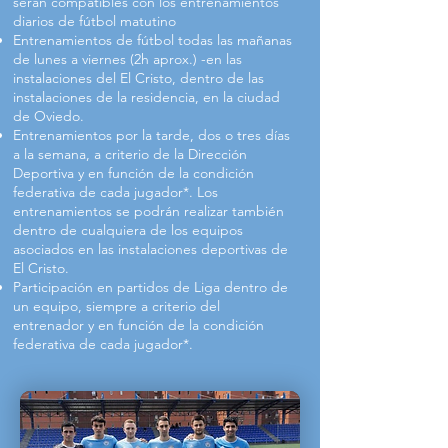
serán compatibles con los entrenamientos
diarios de fútbol matutino
Entrenamientos de fútbol todas las mañanas
de lunes a viernes (2h aprox.) -en las
instalaciones del El Cristo, dentro de las
instalaciones de la residencia, en la ciudad
de Oviedo.
Entrenamientos por la tarde, dos o tres días
a la semana, a criterio de la Dirección
Deportiva y en función de la condición
federativa de cada jugador*. Los
entrenamientos se podrán realizar también
dentro de cualquiera de los equipos
asociados en las instalaciones deportivas de
El Cristo.
Participación en partidos de Liga dentro de
un equipo, siempre a criterio del
entrenador y en función de la condición
federativa de cada jugador*.