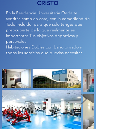
CRISTO
En la Residencia Universitaria Ovida te
sentirás como en casa, con la comodidad de
Todo Incluido, para que solo tengas que
preocuparte de lo que realmente es
importante: Tus objetivos deportivos y
personales
Habitaciones Dobles con baño privado y
todos los servicios que puedas necesitar.