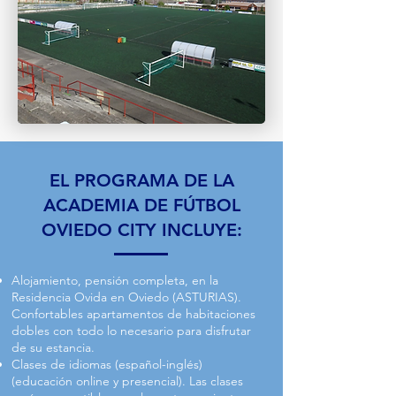
EL PROGRAMA DE LA
ACADEMIA DE FÚTBOL
OVIEDO CITY INCLUYE:
Alojamiento, pensión completa, en la
Residencia Ovida en Oviedo (ASTURIAS).
Confortables apartamentos de habitaciones
dobles con todo lo necesario para disfrutar
de su estancia.
Clases de idiomas (español-inglés)
(educación online y presencial). Las clases