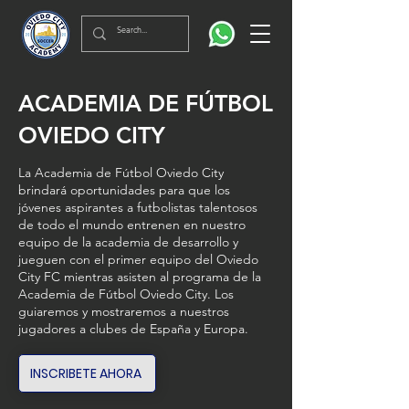
ACADEMIA DE FÚTBOL
OVIEDO CITY
La Academia de Fútbol Oviedo City
brindará oportunidades para que los
jóvenes aspirantes a futbolistas talentosos
de todo el mundo entrenen en nuestro
equipo de la academia de desarrollo y
jueguen con el primer equipo del Oviedo
City FC mientras asisten al programa de la
Academia de Fútbol Oviedo City. Los
guiaremos y mostraremos a nuestros
jugadores a clubes de España y Europa.
INSCRIBETE AHORA