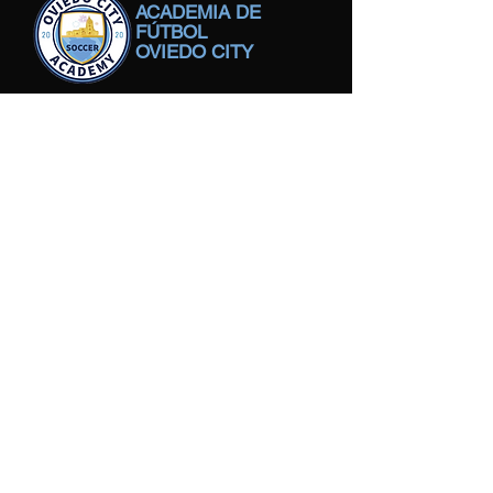
ACADEMIA DE
FÚTBOL
OVIEDO CITY
© 2022 por Oviedo.
Energizado por
Soluciones Uni
Pegasus
Infotech.
Contáctenos
Academia de fútbol Oviedo
City
EE.UU
Sede
1421 Adams Street Lago en las
colinas
-IL-60156-EE.UU.